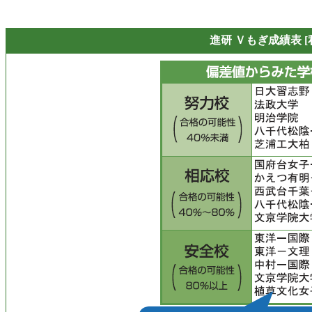
進研 Ｖもぎ成績表 [