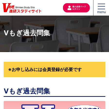
メ
ニ
ュ
ー
を
開
Vもぎ過去問集
く
※お申し込みには会員登録が必要です
Vもぎ過去問集